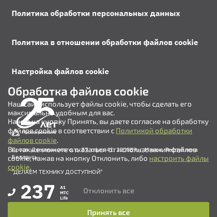
Политика обработки персональных данных
Политика в отношении обработки файлов cookie
Настройка файлов cookie
Обработка файлов cookie
Наш сайт использует файлы cookie, чтобы сделать его
максимально удобным для вас.
Нажав на кнопку Принять, вы даете согласие на обработку
файлов cookie в соответствии с
Политикой обработки
файлов cookie
.
Вы также можете отказаться от использования файлов
Просп. Дзержинского, д. 57, офис 41, 220089, г. Минск, Республика
Беларусь
cookie, нажав на кнопку Отклонить, либо
настроить файлы
cookie
.
"ДЕЛАЕМ ТЕХНИКУ ДОСТУПНОЙ"
237
A1
Отклонить все
MTC
Life
Принять все
+375 (17) 311-35-82
+375 (17) 311-35-80
+375 (17) 311-35-76