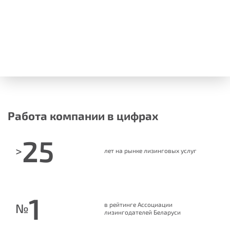
Очистить форму
Отправить
Данный расчет является ориентировочным. Условия каждого
договора определяются в индивидуальном порядке.
Информация не является публичной офертой и не может
рассматриваться как основание для возникновения каких-
либо обязательств.
Работа компании в цифрах
25
>
лет на рынке лизинговых услуг
1
в рейтинге Ассоциации
№
лизингодателей Беларуси