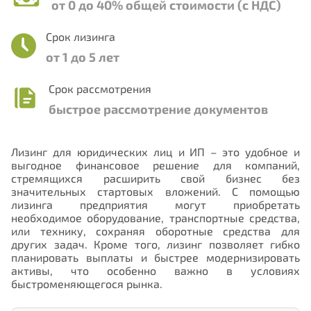
от 0 до 40% общей стоимости (с НДС)
Срок лизинга
от 1 до 5 лет
Нужна консультация или помощь с
выбором программы?
Срок рассмотрения
быстрое рассмотрение документов
Выберите направление лизинга, которое Вас
интересует:
Лизинг для юридических лиц и ИП – это удобное и
Лизинг для физических лиц
выгодное финансовое решение для компаний,
стремящихся расширить свой бизнес без
значительных стартовых вложений. С помощью
Лизинг для юридических лиц
лизинга предприятия могут приобретать
необходимое оборудование, транспортные средства,
Лизинг по государственным программам
или технику, сохраняя оборотные средства для
других задач. Кроме того, лизинг позволяет гибко
Механизмы поддержки экспорта
планировать выплаты и быстрее модернизировать
активы, что особенно важно в условиях
быстроменяющегося рынка.
Номер телефона