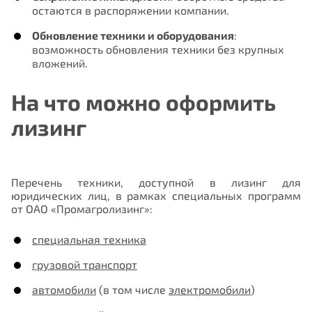
остаются в распоряжении компании.
Обновление техники и оборудования
:
возможность обновления техники без крупных
вложений.
На что можно оформить
Запись на прием
лизинг
Нам важно Ваше мнение. Здесь Вы
можете отправить предложения о
ФИО
совершенствовании работы сайта
Перечень техники, доступной в лизинг для
юридических лиц, в рамках специальных программ
от ОАО «Промагролизинг»:
E-mail
специальная техника
грузовой транспорт
автомобили
(в том числе
электромобили
)
Номер телефона