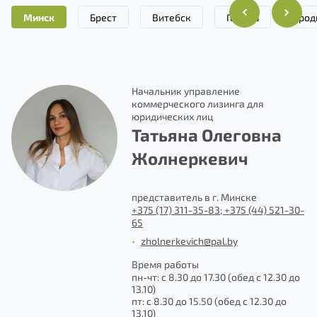
Минск
Брест
Витебск
Гомель
Грод
с
Начальник управление
коммерческого лизинга для
юридических лиц
Татьяна Олеговна
Жолнеркевич
1-
представитель в г. Минске
+375 (17) 311-35-83; +375 (44) 521-30-
65
•
zholnerkevich@pal.by
до
Время работы
пн-чт: с 8.30 до 17.30 (обед с 12.30 до
13.10)
пт: с 8.30 до 15.50 (обед с 12.30 до
13.10)