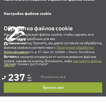
Настройка файлов cookie
Обработка файлов cookie
Наш сайт использует файлы cookie, чтобы сделать его
максимально удобным для вас.
Нажав на кнопку Принять, вы даете согласие на обработку
файлов cookie в соответствии с
Политикой обработки
файлов cookie
.
Просп. Дзержинского, д. 57, офис 41, 220089, г. Минск, Республика
Вы также можете отказаться от использования файлов
Беларусь
cookie, нажав на кнопку Отклонить, либо
настроить файлы
"ДЕЛАЕМ ТЕХНИКУ ДОСТУПНОЙ"
cookie
.
237
A1
Отклонить все
MTC
Life
Принять все
+375 (17) 311-35-82
+375 (17) 311-35-80
+375 (17) 311-35-76