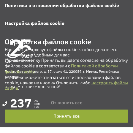
Политика в отношении обработки файлов cookie
Настройка файлов cookie
Обработка файлов cookie
Наш сайт использует файлы cookie, чтобы сделать его
максимально удобным для вас.
Нажав на кнопку Принять, вы даете согласие на обработку
файлов cookie в соответствии с
Политикой обработки
файлов cookie
.
Просп. Дзержинского, д. 57, офис 41, 220089, г. Минск, Республика
Вы также можете отказаться от использования файлов
Беларусь
cookie, нажав на кнопку Отклонить, либо
настроить файлы
"ДЕЛАЕМ ТЕХНИКУ ДОСТУПНОЙ"
cookie
.
237
A1
Отклонить все
MTC
Life
Принять все
+375 (17) 311-35-82
+375 (17) 311-35-80
+375 (17) 311-35-76