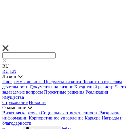
RU
RU
EN
Лизинг
Программы лизинга
Предметы лизинга
Лизинг по отраслям
деятельности
Документы на лизинг
Кредитный регистр
Часто
задаваемые вопросы
Проектные решения
Реализация
имущества
Страхование
Новости
О компании
Визитная карточка
Социальная ответственность
Раскрытие
информации
Корпоративное управление
Карьера
Награды и
благодарности