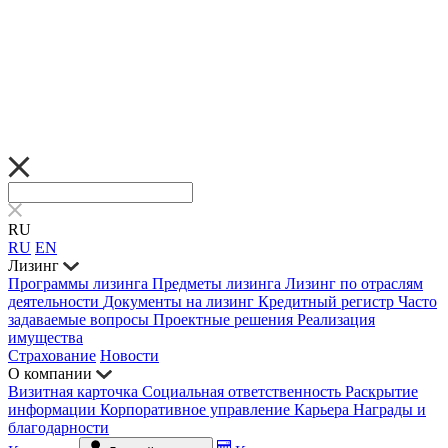
RU
RU
EN
Лизинг
Программы лизинга
Предметы лизинга
Лизинг по отраслям
деятельности
Документы на лизинг
Кредитный регистр
Часто
задаваемые вопросы
Проектные решения
Реализация
имущества
Страхование
Новости
О компании
Визитная карточка
Социальная ответственность
Раскрытие
информации
Корпоративное управление
Карьера
Награды и
благодарности