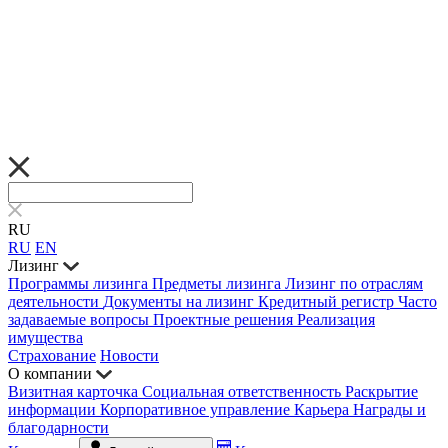
RU
RU
EN
Лизинг
Программы лизинга
Предметы лизинга
Лизинг по отраслям
деятельности
Документы на лизинг
Кредитный регистр
Часто
задаваемые вопросы
Проектные решения
Реализация
имущества
Страхование
Новости
О компании
Визитная карточка
Социальная ответственность
Раскрытие
информации
Корпоративное управление
Карьера
Награды и
благодарности