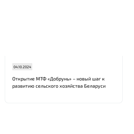
Нам важно Ваше мнение. Здесь Вы
можете отправить предложения о
совершенствовании работы сайта
04.10.2024
Открытие МТФ «Добрунь» – новый шаг к
развитию сельского хозяйства Беларуси
Отправить