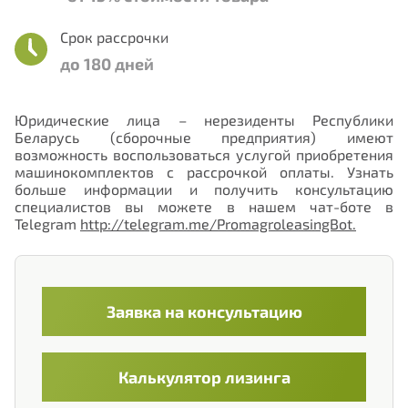
Срок рассрочки
до 180 дней
Нужна консультация или помощь с
выбором программы?
Юридические лица – нерезиденты Республики
Беларусь (сборочные предприятия) имеют
Выберите направление лизинга, которое Вас
возможность воспользоваться услугой приобретения
интересует:
машинокомплектов с рассрочкой оплаты. Узнать
больше информации и получить консультацию
специалистов вы можете в нашем чат-боте в
Лизинг для физических лиц
Telegram
http://telegram.me/PromagroleasingBot
.
Лизинг для юридических лиц
Лизинг по государственным программам
Заявка на консультацию
Механизмы поддержки экспорта
Номер телефона
Калькулятор лизинга