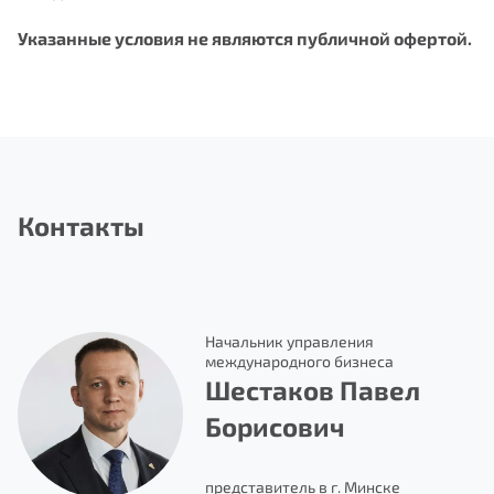
Указанные условия не являются публичной офертой.
Запись на прием
Нам важно Ваше мнение. Здесь Вы
можете отправить предложения о
ФИО
совершенствовании работы сайта
Контакты
E-mail
Начальник управления
международного бизнеса
Номер телефона
Шестаков Павел
Борисович
Отправить
представитель в г. Минске