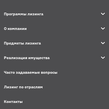
финансирование
Программы лизинга
4.
Форма вопросника
О компании
компании-нерезидента РБ
Предметы лизинга
5.
Схема поставки
Реализация имущества
машинокомплектов с
оплатой в рассрочку
Часто задаваемые вопросы
Лизинг по отраслям
Контакты