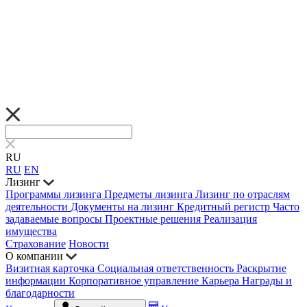
RU
RU
EN
Лизинг
Программы лизинга
Предметы лизинга
Лизинг по отраслям
деятельности
Документы на лизинг
Кредитный регистр
Часто
задаваемые вопросы
Проектные решения
Реализация
имущества
Страхование
Новости
О компании
Визитная карточка
Социальная ответственность
Раскрытие
информации
Корпоративное управление
Карьера
Награды и
благодарности