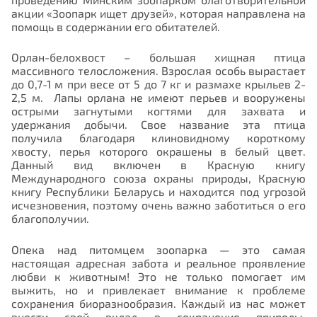
акции «Зоопарк ищет друзей», которая направлена на
помощь в содержании его обитателей.
Орлан-белохвост – большая хищная птица
массивного телосложения. Взрослая особь вырастает
до 0,7-1 м при весе от 5 до 7 кг и размахе крыльев 2-
2,5 м. Лапы орлана не имеют перьев и вооружены
острыми загнутыми когтями для захвата и
удержания добычи. Свое название эта птица
получила благодаря клиновидному короткому
хвосту, перья которого окрашены в белый цвет.
Данный вид включен в Красную книгу
Международного союза охраны природы, Красную
книгу Республики Беларусь и
находится под угрозой
исчезновения, поэтому очень важно заботиться о его
благополучии.
Опека над питомцем зоопарка — это самая
настоящая адресная забота и реальное проявление
любви к животным!
Это не только помогает им
выжить, но и привлекает внимание к проблеме
сохранения биоразнообразия. Каждый из нас может
внести свой вклад в сохранение природы,