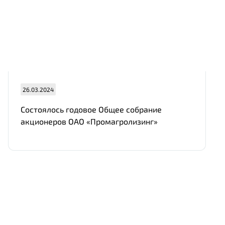
Нам важно Ваше мнение. Здесь Вы
можете отправить предложения о
совершенствовании работы сайта
26.03.2024
Состоялось годовое Общее собрание
акционеров ОАО «Промагролизинг»
Отправить