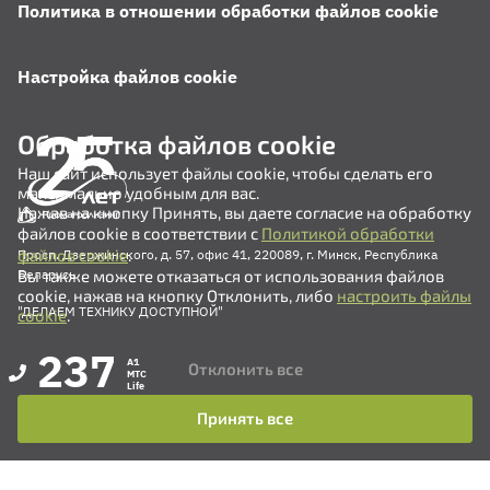
Политика в отношении обработки файлов cookie
Настройка файлов cookie
Обработка файлов cookie
Наш сайт использует файлы cookie, чтобы сделать его
максимально удобным для вас.
Нажав на кнопку Принять, вы даете согласие на обработку
файлов cookie в соответствии с
Политикой обработки
файлов cookie
.
Просп. Дзержинского, д. 57, офис 41, 220089, г. Минск, Республика
Вы также можете отказаться от использования файлов
Беларусь
cookie, нажав на кнопку Отклонить, либо
настроить файлы
"ДЕЛАЕМ ТЕХНИКУ ДОСТУПНОЙ"
cookie
.
237
A1
Отклонить все
MTC
Life
Принять все
+375 (17) 311-35-82
+375 (17) 311-35-80
+375 (17) 311-35-76