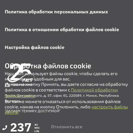
Политика обработки персональных данных
Политика в отношении обработки файлов cookie
Настройка файлов cookie
Обработка файлов cookie
Наш сайт использует файлы cookie, чтобы сделать его
максимально удобным для вас.
Нажав на кнопку Принять, вы даете согласие на обработку
файлов cookie в соответствии с
Политикой обработки
файлов cookie
.
Просп. Дзержинского, д. 57, офис 41, 220089, г. Минск, Республика
Вы также можете отказаться от использования файлов
Беларусь
cookie, нажав на кнопку Отклонить, либо
настроить файлы
"ДЕЛАЕМ ТЕХНИКУ ДОСТУПНОЙ"
cookie
.
237
A1
Отклонить все
MTC
Life