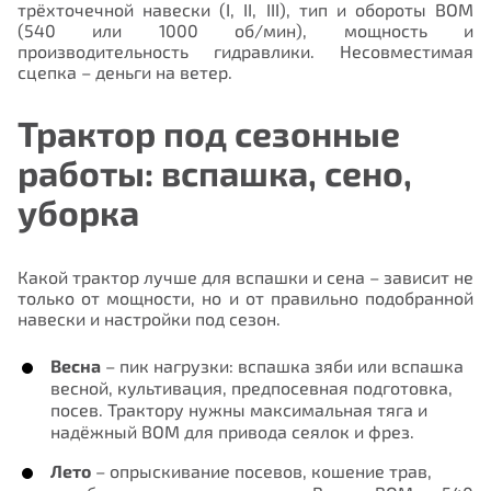
трёхточечной навески (I, II, III), тип и обороты ВОМ
(540 или 1000 об/мин), мощность и
производительность гидравлики. Несовместимая
сцепка – деньги на ветер.
Нам важно Ваше мнение. Здесь Вы
можете отправить предложения о
Трактор под сезонные
совершенствовании работы сайта
работы: вспашка, сено,
уборка
Какой трактор лучше для вспашки и сена – зависит не
только от мощности, но и от правильно подобранной
навески и настройки под сезон.
Весна
– пик нагрузки: вспашка зяби или вспашка
Отправить
весной, культивация, предпосевная подготовка,
посев. Трактору нужны максимальная тяга и
надёжный ВОМ для привода сеялок и фрез.
Лето
– опрыскивание посевов, кошение трав,