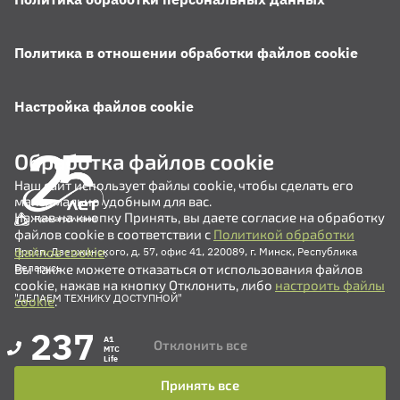
Политика в отношении обработки файлов cookie
Настройка файлов cookie
Обработка файлов cookie
Наш сайт использует файлы cookie, чтобы сделать его
максимально удобным для вас.
Нажав на кнопку Принять, вы даете согласие на обработку
файлов cookie в соответствии с
Политикой обработки
файлов cookie
.
Просп. Дзержинского, д. 57, офис 41, 220089, г. Минск, Республика
Вы также можете отказаться от использования файлов
Беларусь
cookie, нажав на кнопку Отклонить, либо
настроить файлы
"ДЕЛАЕМ ТЕХНИКУ ДОСТУПНОЙ"
cookie
.
237
A1
Отклонить все
MTC
Life
Принять все
+375 (17) 311-35-82
+375 (17) 311-35-80
+375 (17) 311-35-76