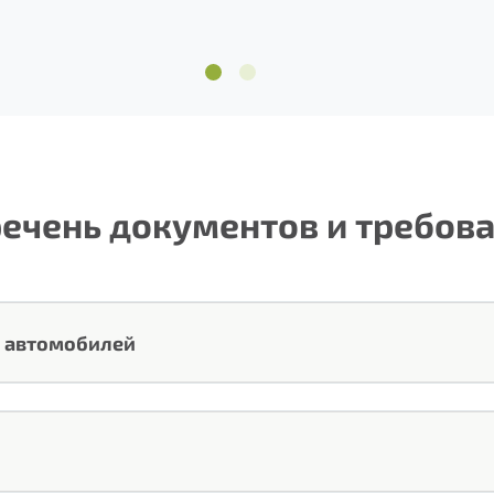
1
2
ечень документов и требов
х автомобилей