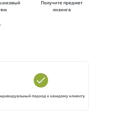
вансовый
Получите предмет
на
экспорта
теж
лизинга
е
явку на консультацию
ндивидуальный подход к каждому клиенту