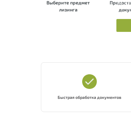
Выберите предмет
Предоста
Вы так
Зап
кнопку
лизинга
доку
ФИО
E-mail
Номер т
Быстрая обработка документов