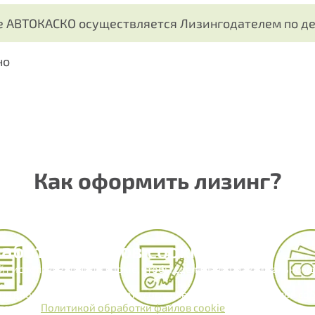
е АВТОКАСКО осуществляется Лизингодателем по 
но
Нужна консультац
выбором програм
Как оформить лизинг?
Выберите направление ли
Лизинг для физических
аботка файлов cookie
Лизинг для юридически
йт использует файлы cookie, чтобы сделать его максимально 
.
на кнопку Принять, вы даете согласие на обработку файлов coo
Лизинг по государстве
тствии с
Политикой обработки файлов cookie
.