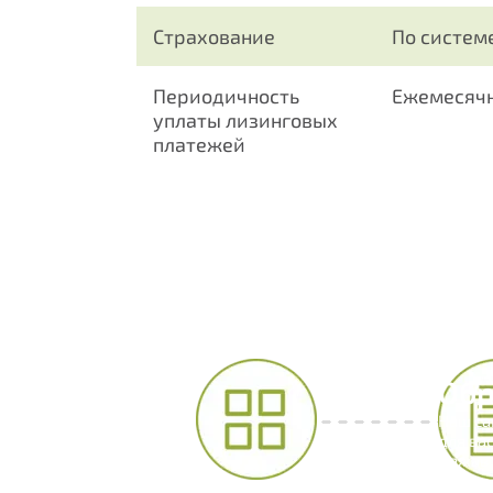
Страхование
По систем
Периодичность
Ежемесяч
уплаты лизинговых
платежей
Обр
Наш са
для вас
Нажав 
соотве