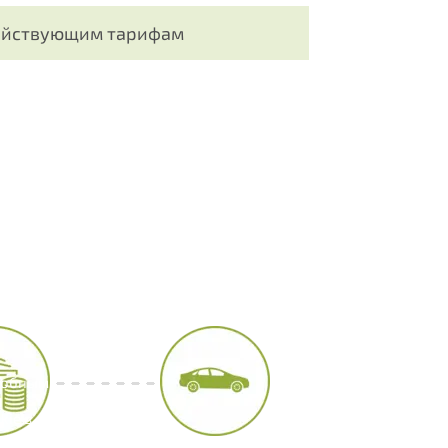
действующим тарифам
ия или помощь с
мы?
зинга, которое Вас интересует:
 лиц
х лиц
удобным
kie в
нным программам