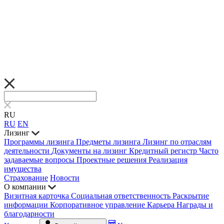
RU
RU
EN
Лизинг
Программы лизинга
Предметы лизинга
Лизинг по отраслям
деятельности
Документы на лизинг
Кредитный регистр
Часто
задаваемые вопросы
Проектные решения
Реализация
имущества
Страхование
Новости
О компании
Визитная карточка
Социальная ответственность
Раскрытие
информации
Корпоративное управление
Карьера
Награды и
благодарности