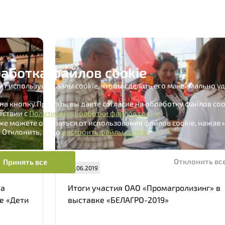
аботка файлов cookie
йт использует файлы cookie, чтобы сделать его максимально 
.
на кнопку Принять, вы даете согласие на обработку файлов coo
тствии с
Политикой обработки файлов cookie
.
же можете отказаться от использования файлов cookie, нажав 
 Отклонить, либо
настроить файлы cookie
.
Нам важно Ваше мнение. Здесь Вы можете
отправить предложения о совершенствовании
Отклонить вс
Принять все
11.06.2019
работы сайта
за
Итоги участия ОАО «Промагролизинг» в
е «Дети
выставке «БЕЛАГРО-2019»