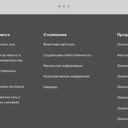
зинга
О компании
Пред
еских лиц
Визитная карточка
Сельхо
тов малого и
Социальная ответственность
Автол
нимательства
Раскрытие информации
Лизин
рственным
Корпоративное управление
Лизин
ржки экспорта
Карьера
Лизин
ческих лиц и
Лизинг
их условиях
Лизин
Лизин