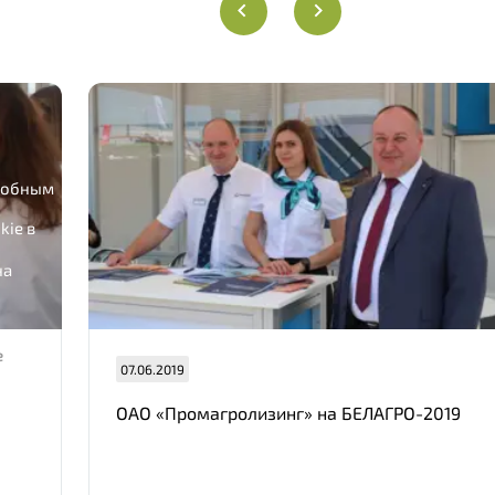
удобным
kie в
на
е
07.06.2019
ОАО «Промагролизинг» на БЕЛАГРО-2019