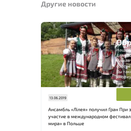
Другие новости
Обр
Наш са
для вас
Нажав 
соотве
Вы так
кнопку
13.06.2019
Ансамбль «Лiлея» получил Гран При 
участие в международном фестивал
мира» в Польше