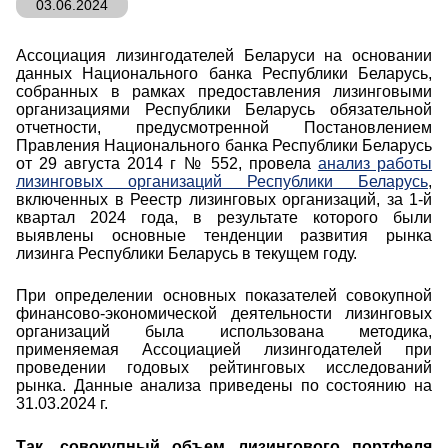
03.06.2024
Ассоциация лизингодателей Беларуси на основании
Нам важно Ваше мнение. Здесь Вы
данных Национального банка Республики Беларусь,
можете отправить предложения о
собранных в рамках предоставления лизинговыми
совершенствовании работы сайта
организациями Республики Беларусь обязательной
отчетности, предусмотренной Постановлением
Правления Национального банка Республики
Беларусь от 29 августа 2014 г № 552, провела
анализ
работы лизинговых организаций Республики
Беларусь
, включенных в Реестр лизинговых
организаций,
за
1-й
квартал 202
4
года, в результате
которого были выявлены основные тенденции
развития рынка лизинга Республики Беларусь в
текущем году.
При определении основных показателей совокупной
Отправить
финансово-экономической деятельности лизинговых
организаций была использована методика,
применя
е
мая Ассоциацией лизингодателей при
проведении годовых рейтинговых исследований
рынка.
Данные анализа приведены по состоянию на
31.03.2024 г.