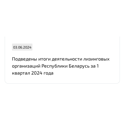
03.06.2024
Подведены итоги деятельности лизинговых
организаций Республики Беларусь за 1
квартал 202
4 года
Нам важно Ваше мнение. Здесь Вы
можете отправить предложения о
совершенствовании работы сайта