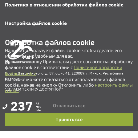
Политика в отношении обработки файлов cookie
Настройка файлов cookie
Обработка файлов cookie
Наш сайт использует файлы cookie, чтобы сделать его
максимально удобным для вас.
Нажав на кнопку Принять, вы даете согласие на обработку
файлов cookie в соответствии с
Политикой обработки
файлов cookie
.
Просп. Дзержинского, д. 57, офис 41, 220089, г. Минск, Республика
Вы также можете отказаться от использования файлов
Беларусь
cookie, нажав на кнопку Отклонить, либо
настроить файлы
"ДЕЛАЕМ ТЕХНИКУ ДОСТУПНОЙ"
cookie
.
237
A1
Отклонить все
MTC
Life
Принять все
+375 (17) 311-35-82
+375 (17) 311-35-80
+375 (17) 311-35-76