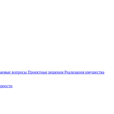
ваемые вопросы
Проектные решения
Реализация имущества
арности