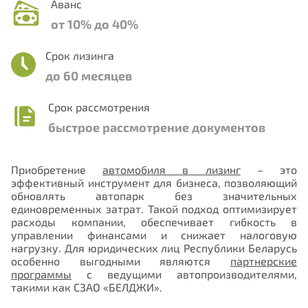
Аванс
от 10% до 40%
Срок лизинга
Нужна консультация или помощь с
до 60 месяцев
выбором программы?
Срок рассмотрения
Выберите направление лизинга, которое Вас
быстрое рассмотрение документов
интересует:
Лизинг для физических лиц
Приобретение
автомобиля в лизинг
– это
эффективный инструмент для бизнеса, позволяющий
Лизинг для юридических лиц
обновлять автопарк без значительных
единовременных затрат. Такой подход оптимизирует
Лизинг по государственным программам
расходы компании, обеспечивает гибкость в
управлении финансами и снижает налоговую
Механизмы поддержки экспорта
нагрузку. Для юридических лиц Республики Беларусь
особенно выгодными являются
партнерские
программы
с ведущими автопроизводителями,
Номер телефона
такими как СЗАО «БЕЛДЖИ».