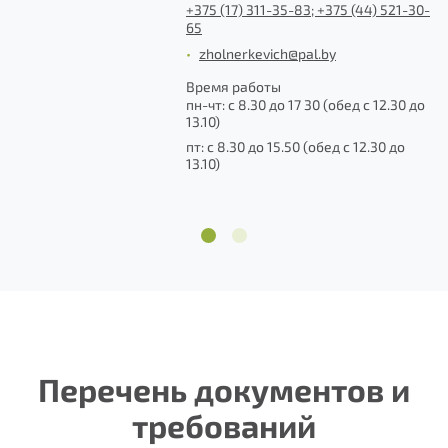
+375 (17) 311-35-83; +375 (44) 521-30-
65
•
zholnerkevich@pal.by
до
Время работы
пн-чт: с 8.30 до 17 30 (обед с 12.30 до
13.10)
пт: с 8.30 до 15.50 (обед с 12.30 до
13.10)
1
2
Перечень документов и
требований