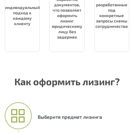
документов,
разработанные
индивидуальный
что позволяет
под
подход к
оформить
конкретные
каждому
лизинг
запросы схемы
клиенту
юридическому
сотрудничества
лицу без
задержек
Как оформить лизинг?
Выберите предмет лизинга