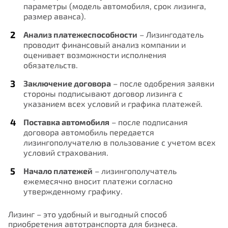
параметры (модель автомобиля, срок лизинга,
можете отправить предложения о
размер аванса).
ФИО
совершенствовании работы сайта
Анализ платежеспособности
– Лизингодатель
проводит финансовый анализ компании и
оценивает возможности исполнения
обязательств.
E-mail
Заключение договора
– после одобрения заявки
стороны подписывают договор лизинга с
указанием всех условий и графика платежей.
Номер телефона
Поставка автомобиля
– после подписания
договора автомобиль передается
Отправить
лизингополучателю в пользование с учетом всех
условий страхования.
Начало платежей
– лизингополучатель
ежемесячно вносит платежи согласно
утвержденному графику.
Лизинг – это удобный и выгодный способ
приобретения автотранспорта для бизнеса.