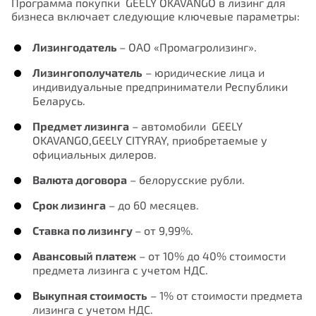
Программа покупки
GEELY OKAVANGO
в лизинг для
бизнеса включает следующие ключевые параметры
:
Лизингодатель
– ОАО «Промагролизинг».
Лизингополучатель
– юридические лица и
индивидуальные предприниматели Республики
Беларусь.
Предмет лизинга
– автомобили GEELY
OKAVANGO,GEELY CITYRAY, приобретаемые у
официальных дилеров.
Валюта договора
– белорусские рубли.
Срок лизинга
– до 60 месяцев.
Ставка по лизингу
–
от 9,99
%.
Авансовый платеж
– от 10% до 40% стоимости
предмета лизинга с учетом НДС.
Выкупная стоимость
– 1% от стоимости предмета
лизинга с учетом НДС.